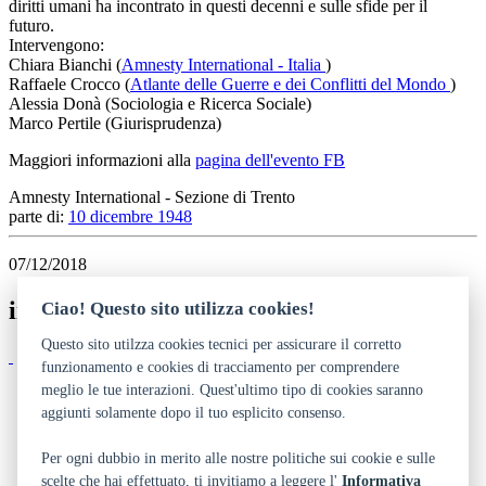
diritti umani ha incontrato in questi decenni e sulle sfide per il
futuro.
Intervengono:
Chiara Bianchi (
Amnesty International - Italia
)
Raffaele Crocco (
Atlante delle Guerre e dei Conflitti del Mondo
)
Alessia Donà (Sociologia e Ricerca Sociale)
Marco Pertile (Giurisprudenza)
Maggiori informazioni alla
pagina dell'evento FB
Amnesty International - Sezione di Trento
parte di:
10 dicembre 1948
07/12/2018
immagini
Ciao! Questo sito utilizza cookies!
Questo sito utilzza cookies tecnici per assicurare il corretto
funzionamento e cookies di tracciamento per comprendere
meglio le tue interazioni. Quest'ultimo tipo di cookies saranno
Dichiarazione di accessibilità
Privacy
aggiunti solamente dopo il tuo esplicito consenso.
Note legali e crediti
Art Bonus
Per ogni dubbio in merito alle nostre politiche sui cookie e sulle
scelte che hai effettuato, ti invitiamo a leggere l'
Informativa