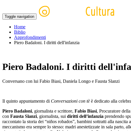
Toggle navigation
Home
Biblio
Approfondimenti
Piero Badaloni. I diritti dell'infanzia
Piero Badaloni. I diritti dell'inf
Conversano con lui Fabio Biasi, Daniela Longo e Fausta Slanzi
Il quinto appuntamento di
Conversazioni con tè
è dedicato alla celebr
Piero Badaloni
, giornalista e scrittore,
Fabio Biasi
, Procuratore dell
con
Fausta Slanzi
, giornalista, sui
diritti dell’infanzia
prendendo sp
raccontato la storia dei “niños robados”, bambini sottratti alla nascita
meccanismo era sempre lo stesso: madri anestetizzate in sala parto, alle