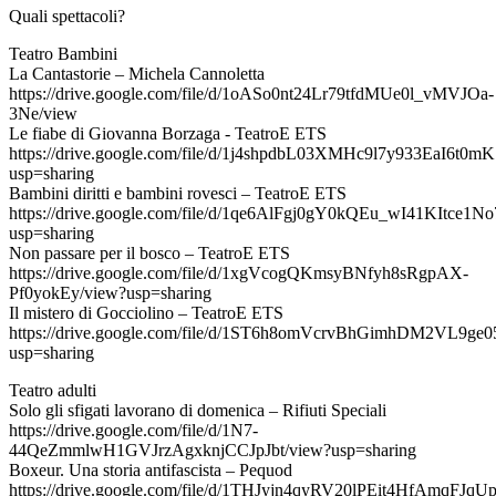
Quali spettacoli?
Teatro Bambini
La Cantastorie – Michela Cannoletta
https://drive.google.com/file/d/1oASo0nt24Lr79tfdMUe0l_vMVJOa-
3Ne/view
Le fiabe di Giovanna Borzaga - TeatroE ETS
https://drive.google.com/file/d/1j4shpdbL03XMHc9l7y933EaI6t0
usp=sharing
Bambini diritti e bambini rovesci – TeatroE ETS
https://drive.google.com/file/d/1qe6AlFgj0gY0kQEu_wI41KItce1N
usp=sharing
Non passare per il bosco – TeatroE ETS
https://drive.google.com/file/d/1xgVcogQKmsyBNfyh8sRgpAX-
Pf0yokEy/view?usp=sharing
Il mistero di Gocciolino – TeatroE ETS
https://drive.google.com/file/d/1ST6h8omVcrvBhGimhDM2VL9ge
usp=sharing
Teatro adulti
Solo gli sfigati lavorano di domenica – Rifiuti Speciali
https://drive.google.com/file/d/1N7-
44QeZmmlwH1GVJrzAgxknjCCJpJbt/view?usp=sharing
Boxeur. Una storia antifascista – Pequod
https://drive.google.com/file/d/1THJyjn4qyRV20lPEit4HfAmqFJqUp