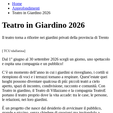
Home
Approfondimenti
Teatro in Giardino 2026
Teatro in Giardino 2026
Il teatro torna a rifiorire nei giardini privati della provincia di Trento
[ TCU tdallatina]
Dal 1° giugno al 30 settembre 2026 scegli un giorno, uno spettacolo
e ospita una compagnia e un pubblico!
C’è un momento dell’anno in cui i giardini si risvegliano, i cortili si
riempiono di voci e i terrazzi tornano a respirare. Quest’estate quei
luoghi possono diventare qualcosa di più: piccoli teatri a cielo
aperto, spazi di incontro, condivisione, racconto e comunità. Con
Teatro in giardino, il Teatro di Villazzano e la compagnia TeatroE
portano il teatro proprio dove la vita accade: tra le case, le persone,
le relazioni, nei loro giardini.
È un progetto che nasce dal desiderio di avvicinare il pubblico,
grande e piccino, senza chiedere di spostarsi ma invitandolo a