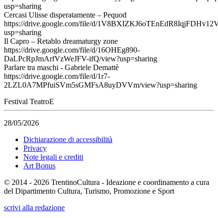
usp=sharing
Cercasi Ulisse disperatamente – Pequod
https://drive.google.com/file/d/1V8BXIZKJ6oTEnEdR8IqjFDHv1
usp=sharing
Il Capro – Retablo dreamaturgy zone
https://drive.google.com/file/d/16OHEg890-
DaLPcRpJmArfVzWeJFV-ifQ/view?usp=sharing
Parlare tra maschi - Gabriele Demattè
https://drive.google.com/file/d/1r7-
2LZL0A7MPfuiSVm5sGMFsA8uyDVVm/view?usp=sharing
Festival TeatroE
28/05/2026
Dichiarazione di accessibilità
Privacy
Note legali e crediti
Art Bonus
© 2014 - 2026 TrentinoCultura - Ideazione e coordinamento a cura
del Dipartimento Cultura, Turismo, Promozione e Sport
scrivi alla redazione