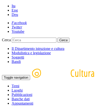
Ita
Eng
Deu
Facebook
Twitter
Youtube
Cerca
Cerca
Il Dipartimento istruzione e cultura
Modulistica e legislazione
Soggetti
Bandi
Toggle navigation
Temi
Luoghi
Pubblicazioni
Banche dati
Appuntamenti