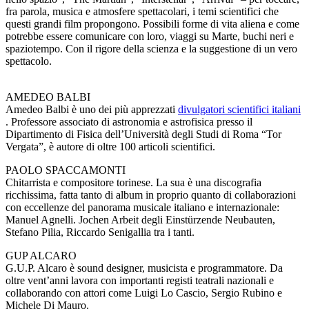
fra parola, musica e atmosfere spettacolari, i temi scientifici che
questi grandi film propongono. Possibili forme di vita aliena e come
potrebbe essere comunicare con loro, viaggi su Marte, buchi neri e
spaziotempo. Con il rigore della scienza e la suggestione di un vero
spettacolo.
AMEDEO BALBI
Amedeo Balbi è uno dei più apprezzati
divulgatori scientifici italiani
. Professore associato di astronomia e astrofisica presso il
Dipartimento di Fisica dell’Università degli Studi di Roma “Tor
Vergata”, è autore di oltre 100 articoli scientifici.
PAOLO SPACCAMONTI
Chitarrista e compositore torinese. La sua è una discografia
ricchissima, fatta tanto di album in proprio quanto di collaborazioni
con eccellenze del panorama musicale italiano e internazionale:
Manuel Agnelli. Jochen Arbeit degli Einstürzende Neubauten,
Stefano Pilia, Riccardo Senigallia tra i tanti.
GUP ALCARO
G.U.P. Alcaro è sound designer, musicista e programmatore. Da
oltre vent’anni lavora con importanti registi teatrali nazionali e
collaborando con attori come Luigi Lo Cascio, Sergio Rubino e
Michele Di Mauro.