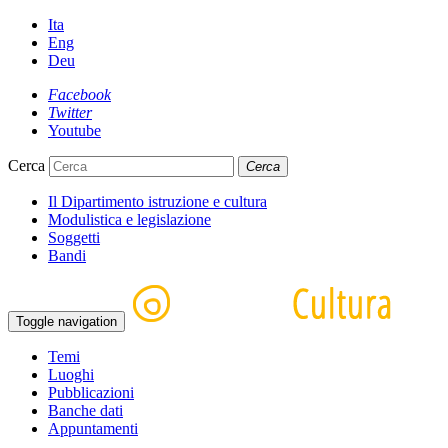
Ita
Eng
Deu
Facebook
Twitter
Youtube
Cerca
Cerca
Il Dipartimento istruzione e cultura
Modulistica e legislazione
Soggetti
Bandi
Toggle navigation
Temi
Luoghi
Pubblicazioni
Banche dati
Appuntamenti