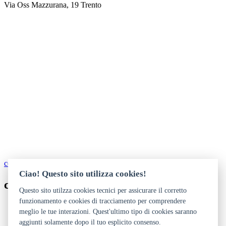
Via Oss Mazzurana, 19 Trento
come arrivare
Ciao! Questo sito utilizza cookies!
contatti
Questo sito utilzza cookies tecnici per assicurare il corretto
funzionamento e cookies di tracciamento per comprendere
https://www.teatrodellameraviglia.it
meglio le tue interazioni. Quest'ultimo tipo di cookies saranno
aggiunti solamente dopo il tuo esplicito consenso.
Dichiarazione di accessibilità