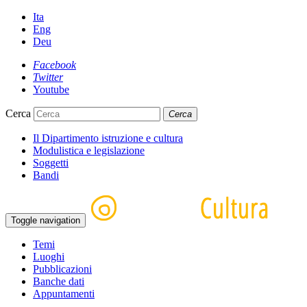
Ita
Eng
Deu
Facebook
Twitter
Youtube
Cerca
Cerca
Il Dipartimento istruzione e cultura
Modulistica e legislazione
Soggetti
Bandi
Toggle navigation
Temi
Luoghi
Pubblicazioni
Banche dati
Appuntamenti