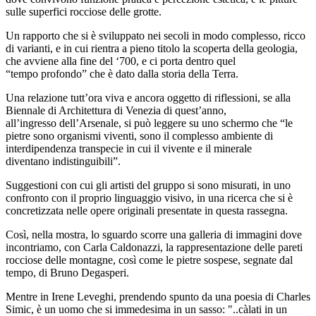
sulle superfici rocciose delle grotte.
Un rapporto che si è sviluppato nei secoli in modo complesso, ricco
di varianti, e in cui rientra a pieno titolo la scoperta della geologia,
che avviene alla fine del ‘700, e ci porta dentro quel
“tempo profondo” che è dato dalla storia della Terra.
Una relazione tutt’ora viva e ancora oggetto di riflessioni, se alla
Biennale di Architettura di Venezia di quest’anno,
all’ingresso dell’Arsenale, si può leggere su uno schermo che “le
pietre sono organismi viventi, sono il complesso ambiente di
interdipendenza transpecie in cui il vivente e il minerale
diventano indistinguibili”.
Suggestioni con cui gli artisti del gruppo si sono misurati, in uno
confronto con il proprio linguaggio visivo, in una ricerca che si è
concretizzata nelle opere originali presentate in questa rassegna.
Così, nella mostra, lo sguardo scorre una galleria di immagini dove
incontriamo, con Carla Caldonazzi, la rappresentazione delle pareti
rocciose delle montagne, così come le pietre sospese, segnate dal
tempo, di Bruno Degasperi.
Mentre in Irene Leveghi, prendendo spunto da una poesia di Charles
Simic, è un uomo che si immedesima in un sasso: "..càlati in un