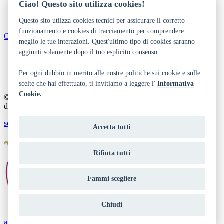
Ciao! Questo sito utilizza cookies!
Questo sito utilzza cookies tecnici per assicurare il corretto
funzionamento e cookies di tracciamento per comprendere
Come arrivare
meglio le tue interazioni. Quest'ultimo tipo di cookies saranno
aggiunti solamente dopo il tuo esplicito consenso.
Dichiarazione di accessibilità
Privacy
Note legali e crediti
Per ogni dubbio in merito alle nostre politiche sui cookie e sulle
Art Bonus
scelte che hai effettuato, ti invitiamo a leggere l'
Informativa
Cookie.
© 2014 - 2026 TrentinoCultura - Ideazione e coordinamento a cura
del Dipartimento Cultura, Turismo, Promozione e Sport
scrivi alla redazione
Accetta tutti
Rifiuta tutti
Fammi scegliere
Chiudi
aree riservate operatori