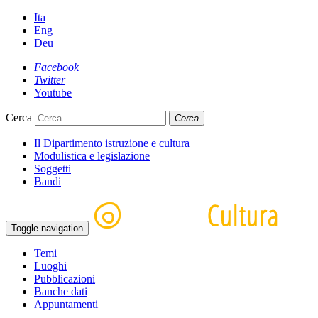
Ita
Eng
Deu
Facebook
Twitter
Youtube
Cerca
Cerca
Il Dipartimento istruzione e cultura
Modulistica e legislazione
Soggetti
Bandi
Toggle navigation
Temi
Luoghi
Pubblicazioni
Banche dati
Appuntamenti