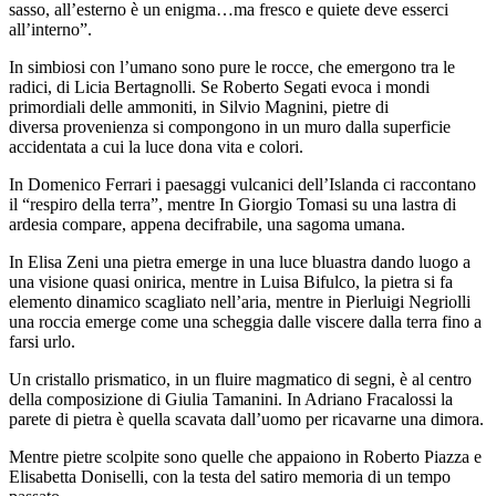
sasso, all’esterno è un enigma…ma fresco e quiete deve esserci
all’interno”.
In simbiosi con l’umano sono pure le rocce, che emergono tra le
radici, di Licia Bertagnolli. Se Roberto Segati evoca i mondi
primordiali delle ammoniti, in Silvio Magnini, pietre di
diversa provenienza si compongono in un muro dalla superficie
accidentata a cui la luce dona vita e colori.
In Domenico Ferrari i paesaggi vulcanici dell’Islanda ci raccontano
il “respiro della terra”, mentre In Giorgio Tomasi su una lastra di
ardesia compare, appena decifrabile, una sagoma umana.
In Elisa Zeni una pietra emerge in una luce bluastra dando luogo a
una visione quasi onirica, mentre in Luisa Bifulco, la pietra si fa
elemento dinamico scagliato nell’aria, mentre in Pierluigi Negriolli
una roccia emerge come una scheggia dalle viscere dalla terra fino a
farsi urlo.
Un cristallo prismatico, in un fluire magmatico di segni, è al centro
della composizione di Giulia Tamanini. In Adriano Fracalossi la
parete di pietra è quella scavata dall’uomo per ricavarne una dimora.
Mentre pietre scolpite sono quelle che appaiono in Roberto Piazza e
Elisabetta Doniselli, con la testa del satiro memoria di un tempo