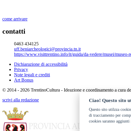
come arrivare
contatti
0463 434125
uff.beniarcheologici@provincia.tn.it
https://www.visittrentino.info/it/guida/da-vedere/musei/museo
Dichiarazione di accessibilità
Privacy
Note legali e crediti
Art Bonus
© 2014 - 2026 TrentinoCultura - Ideazione e coordinamento a cura d
scrivi alla redazione
Ciao! Questo sito ut
Questo sito utilzza cookie
di tracciamento per compr
cookies saranno aggiunti 