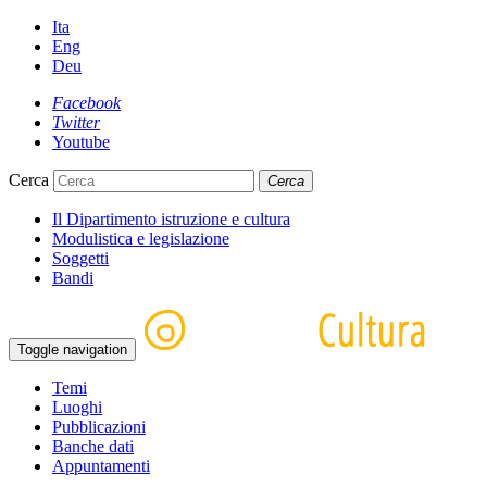
Ita
Eng
Deu
Facebook
Twitter
Youtube
Cerca
Cerca
Il Dipartimento istruzione e cultura
Modulistica e legislazione
Soggetti
Bandi
Toggle navigation
Temi
Luoghi
Pubblicazioni
Banche dati
Appuntamenti