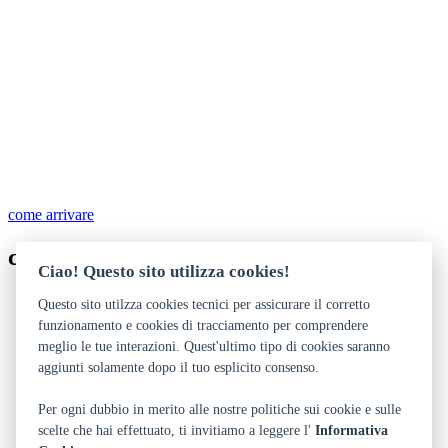
come arrivare
contatti
Ciao! Questo sito utilizza cookies!
379 20 23 603
Questo sito utilzza cookies tecnici per assicurare il corretto
info@harpolab.it
funzionamento e cookies di tracciamento per comprendere
HarpoLab
meglio le tue interazioni. Quest'ultimo tipo di cookies saranno
aggiunti solamente dopo il tuo esplicito consenso.
Dichiarazione di accessibilità
Privacy
Note legali e crediti
Per ogni dubbio in merito alle nostre politiche sui cookie e sulle
Art Bonus
scelte che hai effettuato, ti invitiamo a leggere l'
Informativa