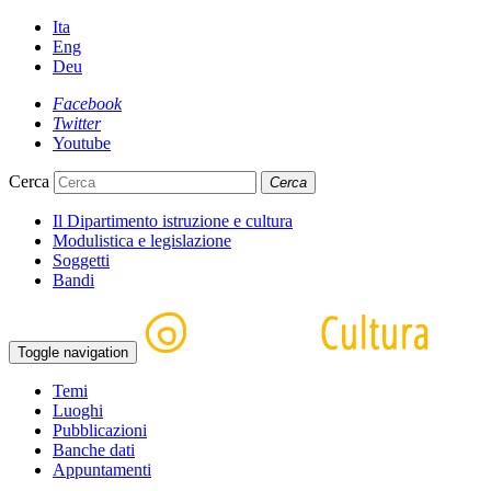
Ita
Eng
Deu
Facebook
Twitter
Youtube
Cerca
Cerca
Il Dipartimento istruzione e cultura
Modulistica e legislazione
Soggetti
Bandi
Toggle navigation
Temi
Luoghi
Pubblicazioni
Banche dati
Appuntamenti