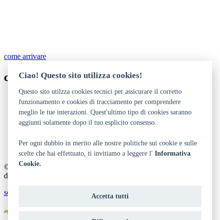
come arrivare
Ciao! Questo sito utilizza cookies!
contatti
Questo sito utilzza cookies tecnici per assicurare il corretto
festival@orienteoccidente.it
funzionamento e cookies di tracciamento per comprendere
https://www.orienteoccidente.it/
meglio le tue interazioni. Quest'ultimo tipo di cookies saranno
aggiunti solamente dopo il tuo esplicito consenso.
Dichiarazione di accessibilità
Privacy
Note legali e crediti
Per ogni dubbio in merito alle nostre politiche sui cookie e sulle
Art Bonus
scelte che hai effettuato, ti invitiamo a leggere l'
Informativa
Cookie.
© 2014 - 2026 TrentinoCultura - Ideazione e coordinamento a cura
del Dipartimento Cultura, Turismo, Promozione e Sport
scrivi alla redazione
Accetta tutti