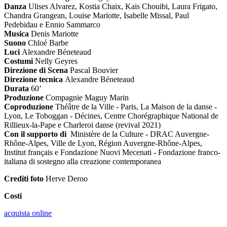
Danza
Ulises Alvarez, Kostia Chaix, Kais Chouibi, Laura Frigato,
Chandra Grangean, Louise Mariotte, Isabelle Missal, Paul
Pedebidau e Ennio Sammarco
Musica
Denis Mariotte
Suono
Chloé Barbe
Luci
Alexandre Béneteaud
Costumi
Nelly Geyres
Direzione di Scena
Pascal Bouvier
Direzione tecnica
Alexandre Béneteaud
Durata
60’
Produzione
Compagnie Maguy Marin
Coproduzione
Théâtre de la Ville - Paris, La Maison de la danse -
Lyon, Le Toboggan - Décines, Centre Chorégraphique National de
Rillieux-la-Pape e Charleroi danse (revival 2021)
Con il supporto di
Ministère de la Culture - DRAC Auvergne-
Rhône-Alpes, Ville de Lyon, Région Auvergne-Rhône-Alpes,
Institut français e Fondazione Nuovi Mecenati - Fondazione franco-
italiana di sostegno alla creazione contemporanea
Crediti foto
Herve Deroo
Costi
acquista online