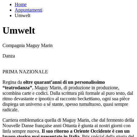
Home
Appuntamenti
Umwelt
Umwelt
Compagnia Maguy Marin
Danza
PRIMA NAZIONALE
Regina da
oltre quarant’anni di un personalissimo
“teatrodanza”
, Maguy Marin, di produzione in produzione,
scombina carte e codici. Dalla scrittura più formale al puro testo, dal
ritmo devastante e ipnotico al racconto beckettiano, ogni sua pièce
dispiega un universo a sé stante, spesso tumultuoso, quasi sempre
radicale.
Carriera emblematica quella di Maguy Marin, che dal fermento della
Nouvelle Danse française anni Ottanta è giunta ai nostri giorni con
linfa sempre nuova.
Il suo ritorno a Oriente Occidente è con un
lavoro storico mai presentato in Italia
, Prix spécial della giuria del