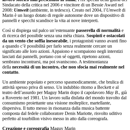
Sindacato della critica nel 2006 e vincitore di un Bessie Award nel
2008:
Umwelt
(ambiente, in tedesco). Creato nel 2004, l’
Umwelt
di
Marin è un luogo dotato di regole autonome dove un dispositivo di
pannelli e specchi scandisce la vita ai nove interpreti.
Così si dispiega sul palco un’estenuante
passerella di normalità
e
di ricerca del possibile senza una mèta chiara.
Sospinti e ostacolati
da un vento che soffia inesorabile
, i protagonisti vanno avanti fino
a quando c’è possibilità per farlo senza realmente cercare un
significato alle loro azioni. Appaiono e scompaiono negli interstizi
lasciati dai pannelli, portano con sé oggetti, ripetono azioni,
sembrano incontrarsi, ma poi svaniscono. A testimonianza
della
necessità di un incontro, che non sfocia mai realmente nel
contatto
.
Un ambiente popolato e percorso spasmodicamente, che brulica di
attività spesso priva di senso. Un indubbio ritorno a Beckett e al
teatro dell’assurdo per Maguy Marin dopo il capolavoro
May B
., già
a Rovereto nel 1981. Un lavoro sulla disfatta del mondo travolto dal
consumismo proiettante una visione molteplice, martellante,
dispersiva. Il tutto messo in risonanza dalla musica battente
composta dal fedele collaboratore Denis Mariotte, risvolto uditivo
perfetto al tourbillon visivo messo in atto dalla coreografa.
Creazione e coreografia
Maguy Marin