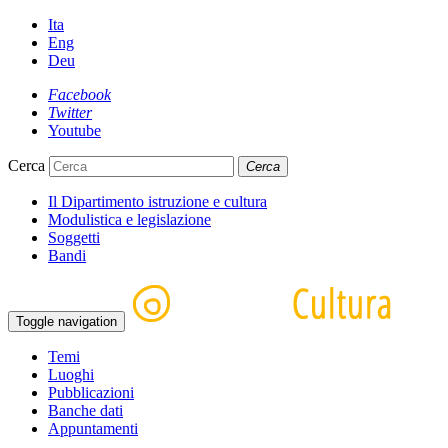
Ita
Eng
Deu
Facebook
Twitter
Youtube
Cerca
Cerca
Il Dipartimento istruzione e cultura
Modulistica e legislazione
Soggetti
Bandi
Toggle navigation
Temi
Luoghi
Pubblicazioni
Banche dati
Appuntamenti