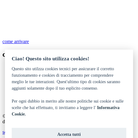
come arrivare
contatti
Ciao! Questo sito utilizza cookies!
0461 706824 - 496123
Questo sito utilzza cookies tecnici per assicurare il corretto
parco.levico@provincia.tn.it
funzionamento e cookies di tracciamento per comprendere
http://www.naturambiente.provincia.tn.it
meglio le tue interazioni. Quest'ultimo tipo di cookies saranno
aggiunti solamente dopo il tuo esplicito consenso.
Dichiarazione di accessibilità
Privacy
Note legali e crediti
Per ogni dubbio in merito alle nostre politiche sui cookie e sulle
Art Bonus
scelte che hai effettuato, ti invitiamo a leggere l'
Informativa
Cookie.
© 2014 - 2026 TrentinoCultura - Ideazione e coordinamento a cura
del Dipartimento Cultura, Turismo, Promozione e Sport
scrivi alla redazione
Accetta tutti