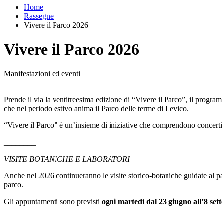
Home
Rassegne
Vivere il Parco 2026
Vivere il Parco 2026
Manifestazioni ed eventi
Prende il via la ventitreesima edizione di “Vivere il Parco”, il progra
che nel periodo estivo anima il Parco delle terme di Levico.
“Vivere il Parco” è un’insieme di iniziative che comprendono concerti, vi
________
VISITE BOTANICHE E LABORATORI
Anche nel 2026 continueranno le visite storico-botaniche guidate al parc
parco.
Gli appuntamenti sono previsti
ogni martedì dal
2
3
giugno al
l’8
sett
________