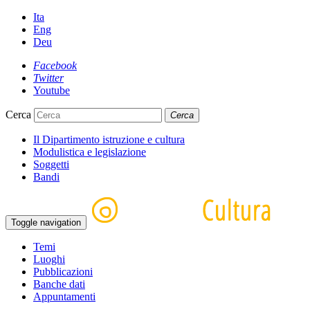
Ita
Eng
Deu
Facebook
Twitter
Youtube
Cerca
Cerca
Il Dipartimento istruzione e cultura
Modulistica e legislazione
Soggetti
Bandi
Toggle navigation
Temi
Luoghi
Pubblicazioni
Banche dati
Appuntamenti