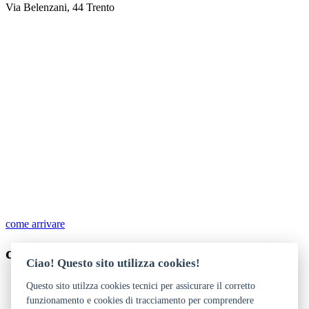
Via Belenzani, 44 Trento
come arrivare
contatti
Ciao! Questo sito utilizza cookies!
0461 260224
Questo sito utilzza cookies tecnici per assicurare il corretto
civica@mart.tn.it
funzionamento e cookies di tracciamento per comprendere
https://www.mart.tn.it/visita-galleria-civica