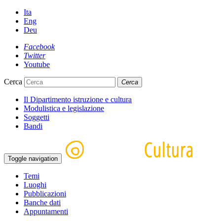
Ita
Eng
Deu
Facebook
Twitter
Youtube
Cerca
Cerca
Il Dipartimento istruzione e cultura
Modulistica e legislazione
Soggetti
Bandi
Toggle navigation
Temi
Luoghi
Pubblicazioni
Banche dati
Appuntamenti