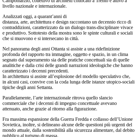
Campomarzio, collettivo di architetti collocato a Trento e attivo a
livello nazionale e internazionale.
Analizzati oggi, a quarant’anni di
distanza, arte, architettura e design raccontano un decennio ricco di
contraddizioni, caratterizzato da un dialogo trans-disciplinare vivace
e produttivo. Sottotesto della mostra sono le spinte culturali e sociali
che si muovono e si intersecano in città.
Nel panorama degli anni Ottanta si assiste a una ridefinizione
profonda del rapporto tra immagine, oggetto e spazio, in un clima
segnato dal superamento sia delle pratiche concettuali sia di quelle
analitiche e dalla crisi delle grandi narrazioni ideologiche che hanno
caratterizzato i decenni precedenti.
In architettura si assiste all’esplosione del modello speculativo che,
in alcuni casi, convive con la coda lunga delle istanze utopico-sociali
tipiche degli anni Settanta.
Parallelamente, l’arte internazionale ritrova quello slancio
commerciale che i decenni di impegno concettuale avevano
attenuato, anche grazie al ritorno alla figurazione.
Fra massima espansione della Guerra Fredda e collasso dell’Unione
Sovietica, inoltre, si delineano alcune delle questioni più urgenti del
mondo attuale, dalla sostenibilità alla sicurezza alimentare, dal debito
pubblico al turismo di massa.