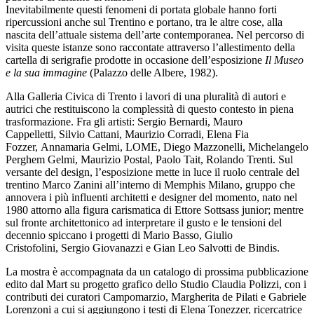
Inevitabilmente questi fenomeni di portata globale hanno forti
ripercussioni anche sul Trentino e portano, tra le altre cose, alla
nascita dell’attuale sistema dell’arte contemporanea. Nel percorso di
visita queste istanze sono raccontate attraverso l’allestimento della
cartella di serigrafie prodotte in occasione dell’esposizione
Il Museo
e la sua immagine
(Palazzo delle Albere, 1982).
Alla Galleria Civica di Trento i lavori di una pluralità di autori e
autrici che restituiscono la complessità di questo contesto in piena
trasformazione. Fra gli artisti: Sergio Bernardi, Mauro
Cappelletti, Silvio Cattani, Maurizio Corradi, Elena Fia
Fozzer, Annamaria Gelmi, LOME, Diego Mazzonelli, Michelangelo
Perghem Gelmi, Maurizio Postal, Paolo Tait, Rolando Trenti. Sul
versante del design, l’esposizione mette in luce il ruolo centrale del
trentino Marco Zanini all’interno di Memphis Milano, gruppo che
annovera i più influenti architetti e designer del momento, nato nel
1980 attorno alla figura carismatica di Ettore Sottsass junior; mentre
sul fronte architettonico ad interpretare il gusto e le tensioni del
decennio spiccano i progetti di Mario Basso, Giulio
Cristofolini, Sergio Giovanazzi e Gian Leo Salvotti de Bindis.
La mostra è accompagnata da un catalogo di prossima pubblicazione
edito dal Mart su progetto grafico dello Studio Claudia Polizzi, con i
contributi dei curatori Campomarzio, Margherita de Pilati e Gabriele
Lorenzoni a cui si aggiungono i testi di Elena Tonezzer, ricercatrice