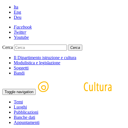
Ita
Eng
Deu
Facebook
Twitter
Youtube
Cerca
Cerca
Il Dipartimento istruzione e cultura
Modulistica e legislazione
Soggetti
Bandi
Toggle navigation
Temi
Luoghi
Pubblicazioni
Banche dati
Appuntamenti