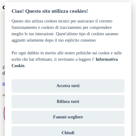
contatti
Ciao! Questo sito utilizza cookies!
0461 706824 - 496123
Questo sito utilzza cookies tecnici per assicurare il corretto
parco.levico@provincia.tn.it
funzionamento e cookies di tracciamento per comprendere
http://www.naturambiente.provincia.tn.it
meglio le tue interazioni. Quest'ultimo tipo di cookies saranno
aggiunti solamente dopo il tuo esplicito consenso.
Dichiarazione di accessibilità
Privacy
Note legali e crediti
Per ogni dubbio in merito alle nostre politiche sui cookie e sulle
Art Bonus
scelte che hai effettuato, ti invitiamo a leggere l'
Informativa
Cookie.
© 2014 - 2026 TrentinoCultura - Ideazione e coordinamento a cura
del Dipartimento Cultura, Turismo, Promozione e Sport
scrivi alla redazione
Accetta tutti
Rifiuta tutti
Fammi scegliere
Chiudi