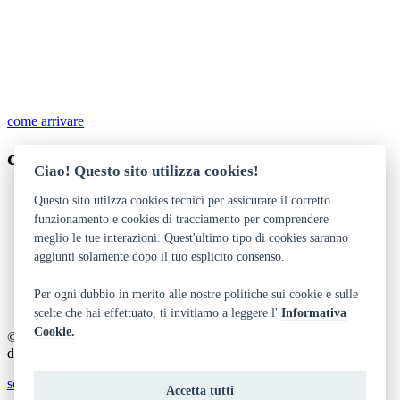
come arrivare
contatti
Ciao! Questo sito utilizza cookies!
0461 706824 - 496123
Questo sito utilzza cookies tecnici per assicurare il corretto
parco.levico@provincia.tn.it
funzionamento e cookies di tracciamento per comprendere
http://www.naturambiente.provincia.tn.it
meglio le tue interazioni. Quest'ultimo tipo di cookies saranno
aggiunti solamente dopo il tuo esplicito consenso.
Dichiarazione di accessibilità
Privacy
Note legali e crediti
Per ogni dubbio in merito alle nostre politiche sui cookie e sulle
Art Bonus
scelte che hai effettuato, ti invitiamo a leggere l'
Informativa
Cookie.
© 2014 - 2026 TrentinoCultura - Ideazione e coordinamento a cura
del Dipartimento Cultura, Turismo, Promozione e Sport
scrivi alla redazione
Accetta tutti