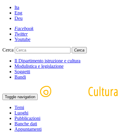
Ita
Eng
Deu
Facebook
Twitter
Youtube
Cerca
Cerca
Il Dipartimento istruzione e cultura
Modulistica e legislazione
Soggetti
Bandi
Toggle navigation
Temi
Luoghi
Pubblicazioni
Banche dati
Appuntamenti