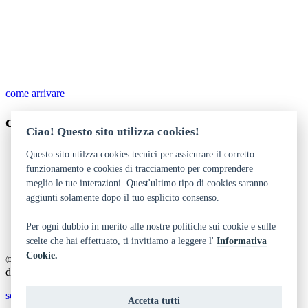
come arrivare
contatti
Ciao! Questo sito utilizza cookies!
0461 706824 - 496123
Questo sito utilzza cookies tecnici per assicurare il corretto
parco.levico@provincia.tn.it
funzionamento e cookies di tracciamento per comprendere
http://www.naturambiente.provincia.tn.it
meglio le tue interazioni. Quest'ultimo tipo di cookies saranno
aggiunti solamente dopo il tuo esplicito consenso.
Dichiarazione di accessibilità
Privacy
Note legali e crediti
Per ogni dubbio in merito alle nostre politiche sui cookie e sulle
Art Bonus
scelte che hai effettuato, ti invitiamo a leggere l'
Informativa
Cookie.
© 2014 - 2026 TrentinoCultura - Ideazione e coordinamento a cura
del Dipartimento Cultura, Turismo, Promozione e Sport
scrivi alla redazione
Accetta tutti