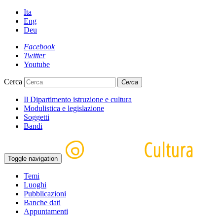
Ita
Eng
Deu
Facebook
Twitter
Youtube
Cerca
Cerca
Il Dipartimento istruzione e cultura
Modulistica e legislazione
Soggetti
Bandi
Toggle navigation
Temi
Luoghi
Pubblicazioni
Banche dati
Appuntamenti