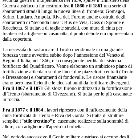
seconda guerra d’indipendenza nel 1859, spinse il Ministero della
Guerra austriaco a far costruire
fra il 1860 e il 1861
una serie di
sbarramenti stradali lungo la nuova linea di frontiera: Gomagoi,
Strino, Lardaro, Ampola, Riva del. Furono anche costruiti degli
sbarramenti di “seconda linea”: Bus de Vela, Doss di Sponde e
Rocchetta. Si trattava di tagliate stradali, con mura di cinta per
fucilieri ed artiglierie in casamatta; il punto debole era rappresentato
dalla copertura.
La necessità di trasformare il Tirolo meridionale in una grande
fortezza venne avvertita subito dopo l’annessione del Veneto al
Regno d’Italia, nel 1866, e la conseguente perdita del sistema
fortificato del Quadrilatero. Venne elaborato un ambizioso piano di
fortificazione articolato su due linee: due piazzeforti centrali (Trento
e Bressanone) e sbarramenti di fondovalle. Le risorse finanziarie
erano però insufficienti e le idee sui punti da fortificare divergenti.
Fra il 1867 e il 1871
Gli sforzi furono indirizzati alla fortificazione
di Trento (sbarramento di Civezzano). Si tratta per lo più casematte
in roccia.
Fra il 1877 e il 1884
i lavori ripresero con il rafforzamento della
cinta fortificata di Trento e Riva del Garda. Si tratta di strutture
semplici (
"stile trentino”
): casematte realizzate sulla sommità di
alture, con artiglierie all'aperto in barbetta.
Nel periodo successivo il Genio militare austriaco si occupò degli