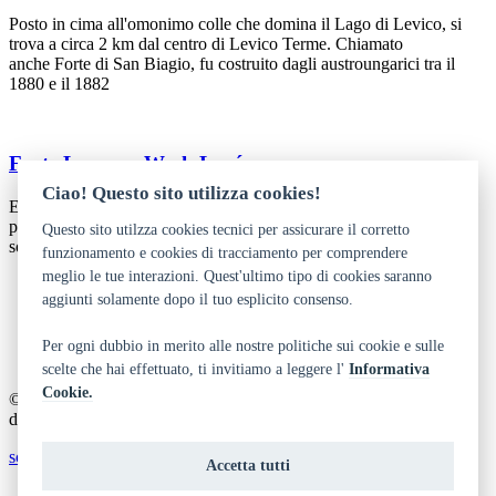
Posto in cima all'omonimo colle che domina il Lago di Levico, si
trova a circa 2 km dal centro di Levico Terme. Chiamato
anche Forte di San Biagio, fu costruito dagli austroungarici tra il
1880 e il 1882
Forte Luserna Werk Lusérn
Ciao! Questo sito utilizza cookies!
Era uno dei forti austriaci più potenti e attrezzati dell’intero fronte e
per la sua imponenza venne soprannominato “Padreterno” dai
Questo sito utilzza cookies tecnici per assicurare il corretto
soldati italiani.
funzionamento e cookies di tracciamento per comprendere
meglio le tue interazioni. Quest'ultimo tipo di cookies saranno
aggiunti solamente dopo il tuo esplicito consenso.
Dichiarazione di accessibilità
Privacy
Note legali e crediti
Per ogni dubbio in merito alle nostre politiche sui cookie e sulle
Art Bonus
scelte che hai effettuato, ti invitiamo a leggere l'
Informativa
Cookie.
© 2014 - 2026 TrentinoCultura - Ideazione e coordinamento a cura
del Dipartimento Cultura, Turismo, Promozione e Sport
scrivi alla redazione
Accetta tutti