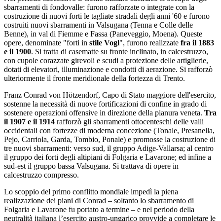
sbarramenti di fondovalle: furono rafforzate o integrate con la
costruzione di nuovi forti le tagliate stradali degli anni '60 e furono
costruiti nuovi sbarramenti in Valsugana (Tenna e Colle delle
Benne), in val di Fiemme e Fassa (Paneveggio, Moena). Queste
opere, denominate "forti in
stile Vogl
", furono realizzate
fra il 1883
e il 1900
. Si tratta di casematte su fronte inclinato, in calcestruzzo,
con cupole corazzate girevoli e scudi a protezione delle artiglierie,
dotati di elevatori, illuminazione e condotti di aerazione. Si rafforzò
ulteriormente il fronte meridionale della fortezza di Trento.
Franz Conrad von Hötzendorf, Capo di Stato maggiore dell'esercito,
sostenne la necessità di nuove fortificazioni di confine in grado di
sostenere operazioni offensive in direzione della pianura veneta.
Tra
il 1907 e il 1914
rafforzò gli sbarramenti ottocenteschi delle valli
occidentali con fortezze di moderna concezione (Tonale, Presanella,
Pejo, Carriola, Garda, Tombio, Ponale) e promosse la costruzione di
tre nuovi sbarramenti: verso sud, il gruppo Adige-Vallarsa; al centro
il gruppo dei forti degli altipiani di Folgaria e Lavarone; ed infine a
sud-est il gruppo bassa Valsugana. Si trattava di opere in
calcestruzzo compresso.
Lo scoppio del primo conflitto mondiale impedì la piena
realizzazione dei piani di Conrad – soltanto lo sbarramento di
Folgaria e Lavarone fu portato a termine – e nel periodo della
neutralità italiana l’esercito austro-ungarico provvide a completare le