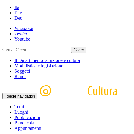
Ita
Eng
Deu
Facebook
Twitter
Youtube
Cerca
Cerca
Il Dipartimento istruzione e cultura
Modulistica e legislazione
Soggetti
Bandi
Toggle navigation
Temi
Luoghi
Pubblicazioni
Banche dati
Appuntamenti