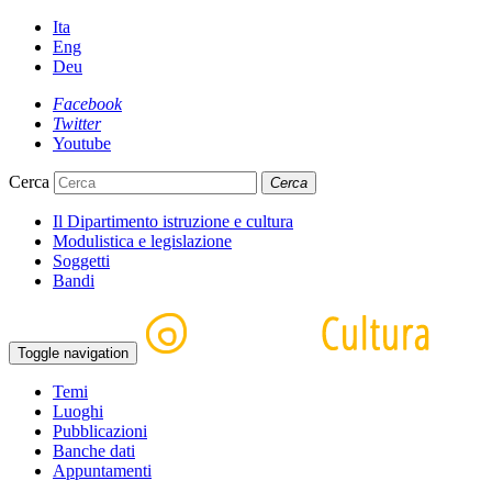
Ita
Eng
Deu
Facebook
Twitter
Youtube
Cerca
Cerca
Il Dipartimento istruzione e cultura
Modulistica e legislazione
Soggetti
Bandi
Toggle navigation
Temi
Luoghi
Pubblicazioni
Banche dati
Appuntamenti