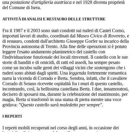
una
postazione d'artiglieria austriaca
e nel 1928 diventa proprietà
del Comune di Isera.
ATTIVITÀ DI ANALISI E RESTAURO DELLE STRUTTURE
Fra il 1987 e il 2003 sono stati condotti sui ruderi di Castel Corno,
importati lavori di studio, coordinati dal
Museo Civico di Rovereto
, e
di restauro, condotti dall'architetto Giuseppe Gorfer su incarico della
Provincia autonoma di Trento. Alla fine delle operazioni si è potuto
leggere l'esatto andamento planimetrico del castello con
l'individuazione funzionale dei locali rinvenuti. Il castello con le sue
storie di banditi e di omicidi, di ratti ed assedi, ha sempre pesato
come un incubo sulle genti dei villaggi vicini che sostengono che i
ruderi sono abitati dagli spiriti. Una
leggenda
fortemente romantica
narra la vicenda di Corrado e Berta. Sembra, infatti, che il cavaliere
Corrado di Seiano ricevette ospitalità fra i muri di questo castello,
incontrando, così, la bellissima castellana Berta. I due, innamoratosi,
decisero di sposarsi ma, durante la celebrazione del matrimonio, per
magia, Berta si trasformò in una statua di pietra mentre una voce
gridava:
"Questo castello sarà maledetto per sempre"
.
I REPERTI
I reperti mobili recuperati nel corso degli anni, in occasione dei