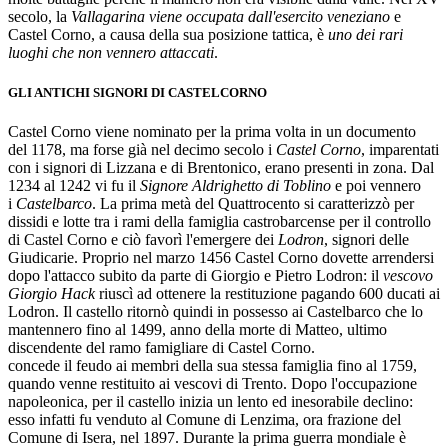
secolo, la
Vallagarina viene occupata dall'esercito veneziano
e
Castel Corno, a causa della sua posizione tattica, è
uno dei rari
luoghi che non vennero attaccati
.
GLI ANTICHI SIGNORI DI CASTELCORNO
Castel Corno viene nominato per la prima volta in un documento
del 1178, ma forse già nel decimo secolo i
Castel Corno
, imparentati
con i signori di Lizzana e di Brentonico, erano presenti in zona. Dal
1234 al 1242 vi fu il
Signore Aldrighetto di Toblino
e poi vennero
i
Castelbarco
. La prima metà del Quattrocento si caratterizzò per
dissidi e lotte tra i rami della famiglia castrobarcense per il controllo
di Castel Corno e ciò favorì l'emergere dei
Lodron
, signori delle
Giudicarie. Proprio nel marzo 1456 Castel Corno dovette arrendersi
dopo l'attacco subito da parte di Giorgio e Pietro Lodron: il
vescovo
Giorgio Hack
riuscì ad ottenere la restituzione pagando 600 ducati ai
Lodron. Il castello ritornò quindi in possesso ai Castelbarco che lo
mantennero fino al 1499, anno della morte di Matteo, ultimo
discendente del ramo famigliare di Castel Corno.
concede il feudo ai membri della sua stessa famiglia fino al 1759,
quando venne restituito ai vescovi di Trento. Dopo l'occupazione
napoleonica, per il castello inizia un lento ed inesorabile declino:
esso infatti fu venduto al Comune di Lenzima, ora frazione del
Comune di Isera, nel 1897. Durante la prima guerra mondiale è