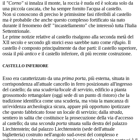
il
"Corno"
si innalza il monte, la roccia è nuda ed è solcata solo da
una piccola cascata, che ha sempre fornito l'acqua al castello.
Non si conoscono di preciso le primissime fasi riferibili al castello
ma è probabile che anche questo complesso fortificato sia nato
durante il fenomeno dell' "incastellamento" che interessò tutta l'Italia
Settentrionale.
Le prime notizie relative al castello risalgono alla seconda metà del
XII secolo e secondo gli storici esso sarebbe nato come
rifugio
. Il
castello è composto principalmente da due parti: il castello superiore,
ossia il
più antico
e il castello inferiore, di più recente costruzione.
CASTELLO INFERIORE
Esso era caratterizzato da una
prima porta
, più esterna, situata in
corrispondenza all'attuale cancello in ferro posizionato all'ingresso
del castello; da una
scuderia/locale di servizio
, edificio a pianta
grossomodo rettangolare (oggi sede di un punto di ristoro) che la
tradizione identifica come una scuderia, ma vista la mancanza di
un'evidenza archeologica sicura, appare più opportuno ipotizzare
che questo fabbricato fosse un locale di servizio; dalla
strada
,
sentiero in salita che costituisce la prosecuzione della via d'accesso
al castello; da una
seconda porta
situata sulla destra del palazzo
Liechtenstein; dal palazzo Liechtenstein (sede dell'attuale
biglietteria) costruito nell'angolo sud-ovest del complesso e