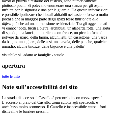
lavori di pulizia e restauro del castello, sono numericamente
piuttosto pochi. Si potevano enumerare una stanza per gli ospiti,
un'altra per la signoria e una per la guardia. Da queste informazioni
è possibile ipotizzare che i locali abitabili nel castello fossero molto
pochi e che la maggior parte degli spazi fosse
funzionale alla
difesa
più che ad una dimensione residenziale. Tra gli oggetti citati
vi erano: "botti, fucili a pietra, archibugi, un'alabarda rotta, una sorta
di spiedo, una lancia, un bariletto con frecce, un piccolo fusto di
polvere da sparo, della farina, alcuni letti, un cassettone, una vasca
da bagno, un tagliere, delle assi, una tavola, delle panche, qualche
armadio, alcune tinozze, delle bigonce e una paletta".
visitabile: sì
|
adatto a: famiglie - scuole
apertura
tutte le info
Note sull'accessibilità del sito
La strada di accesso al Castello è percorribile con mezzi speciali.
L’accesso al prato del Castello, zona adibita agli spettacoli, è
anch’esso molto sconnesso. Il Castello è inaccessibile causa i forti
dislivelli e le barriere presenti.