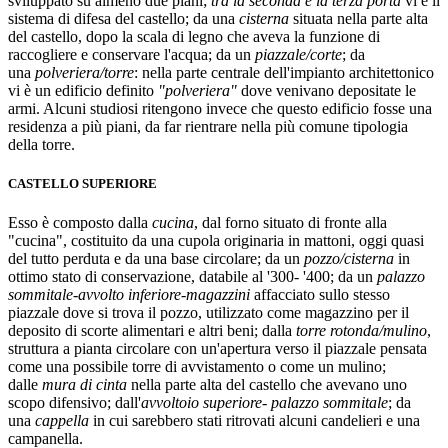
sviluppato su almeno due piani;
tra la seconda e la terza porta
vi è il
sistema di difesa del castello; da una
cisterna
situata nella parte alta
del castello, dopo la scala di legno che aveva la funzione di
raccogliere e conservare l'acqua; da un
piazzale/corte
; da
una
polveriera/torre
: nella parte centrale dell'impianto architettonico
vi è un edificio definito
"polveriera"
dove venivano depositate le
armi. Alcuni studiosi ritengono invece che questo edificio fosse una
residenza a più piani, da far rientrare nella più comune tipologia
della torre.
CASTELLO SUPERIORE
Esso è composto dalla
cucina
, dal forno situato di fronte alla
"cucina", costituito da una cupola originaria in mattoni, oggi quasi
del tutto perduta e da una base circolare; da un
pozzo/cisterna
in
ottimo stato di conservazione, databile al '300- '400; da un
palazzo
sommitale-avvolto inferiore-magazzini
affacciato sullo stesso
piazzale dove si trova il pozzo, utilizzato come magazzino per il
deposito di scorte alimentari e altri beni; dalla
torre rotonda/mulino
,
struttura a pianta circolare con un'apertura verso il piazzale pensata
come una possibile torre di avvistamento o come un mulino;
dalle
mura di cinta
nella parte alta del castello che avevano uno
scopo difensivo; dall'
avvoltoio superiore- palazzo sommitale
; da
una
cappella
in cui sarebbero stati ritrovati alcuni candelieri e una
campanella.