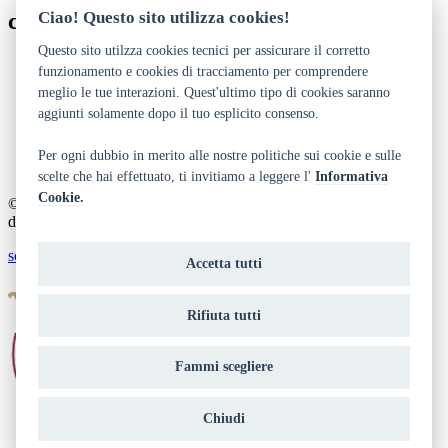
contatti
Ciao! Questo sito utilizza cookies!
Questo sito utilzza cookies tecnici per assicurare il corretto
0464 433792 (Comune Isera)
funzionamento e cookies di tracciamento per comprendere
https://www.comune.isera.tn.it
meglio le tue interazioni. Quest'ultimo tipo di cookies saranno
aggiunti solamente dopo il tuo esplicito consenso.
Dichiarazione di accessibilità
Privacy
Note legali e crediti
Per ogni dubbio in merito alle nostre politiche sui cookie e sulle
Art Bonus
scelte che hai effettuato, ti invitiamo a leggere l'
Informativa
Cookie.
© 2014 - 2026 TrentinoCultura - Ideazione e coordinamento a cura
del Dipartimento Cultura, Turismo, Promozione e Sport
scrivi alla redazione
Accetta tutti
Rifiuta tutti
Fammi scegliere
Chiudi