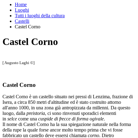
Home
Luoghi
Tutti i luoghi della cultura
Castelli
Castel Corno
Castel Corno
[ Augusto Laghi ©]
Castel Corno
Castel Corno è un castello situato nei pressi di Lenzima, frazione di
Isera, a circa 850 metri d'altitudine ed è stato costruito attorno
all'anno 1000, in una zona già antropizzata da millenni. Da questo
luogo, dalla
preistoria
, ci sono rinvenuti sporadici elementi
in
selce
come una
cuspide di frecce di forma ogivale
.
Il nome di Castel Corno ha la sua spiegazione naturale nella forma
della rupe la quale forse ancor molto tempo prima che vi fosse
fabbricato un castello deve essersi chiamata
corno
. Dietro