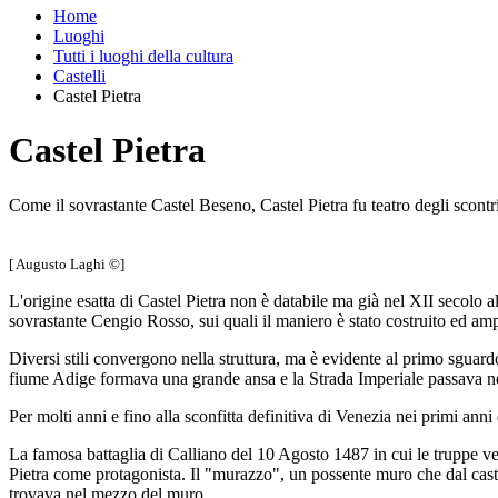
Home
Luoghi
Tutti i luoghi della cultura
Castelli
Castel Pietra
Castel Pietra
Come il sovrastante Castel Beseno, Castel Pietra fu teatro degli scontri 
[ Augusto Laghi ©]
L'origine esatta di Castel Pietra non è databile ma già nel XII secolo a
sovrastante Cengio Rosso, sui quali il maniero è stato costruito ed am
Diversi stili convergono nella struttura, ma è evidente al primo sguardo c
fiume Adige formava una grande ansa e la Strada Imperiale passava nel
Per molti anni e fino alla sconfitta definitiva di Venezia nei primi anni 
La famosa battaglia di Calliano del 10 Agosto 1487 in cui le truppe v
Pietra come protagonista. Il "murazzo", un possente muro che dal castel
trovava nel mezzo del muro.