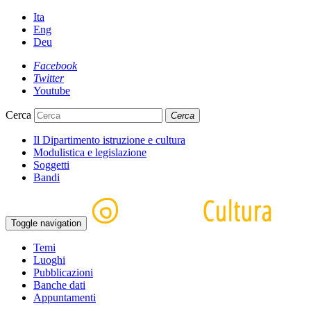
Ita
Eng
Deu
Facebook
Twitter
Youtube
Cerca
Cerca
Il Dipartimento istruzione e cultura
Modulistica e legislazione
Soggetti
Bandi
Toggle navigation
Temi
Luoghi
Pubblicazioni
Banche dati
Appuntamenti