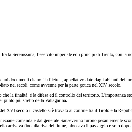
fra la Serenissima, l’esercito imperiale ed i principi di Trento, con la no
lcuni documenti citano "la Pietra", appellativo dato dagli abitanti del lu
pliato nei secoli, come avvenne per la parte gotica nel XIV secolo.
he la finalità é la difesa ed il controllo del territorio. L'importanza stor
 punto più stretto della Vallagarina.
del XVI secolo il castello si è trovato al confine tra il Tirolo e la Repub
eneziane comandate dal generale Sanseverino furono pesantemente sconfi
lo arrivava fino alla riva del fiume, bloccava il passaggio e solo dopo 